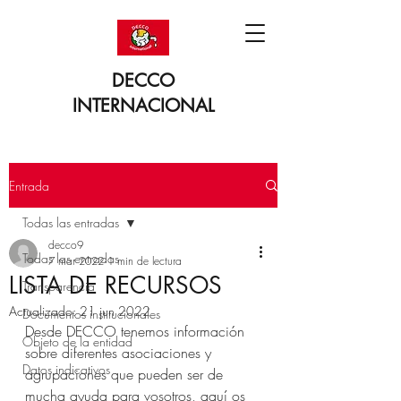
DECCO
INTERNACIONAL
Entrada
Todas las entradas
decco9
Todas las entradas
7 mar 2022
1 min de lectura
LISTA DE RECURSOS
Transparencia
Actualizado:
21 jun 2022
Documentos institucionales
Desde DECCO tenemos información 
Objeto de la entidad
sobre diferentes asociaciones y 
Datos indicativos
agrupaciones que pueden ser de 
mucha ayuda para vosotros, aquí os 